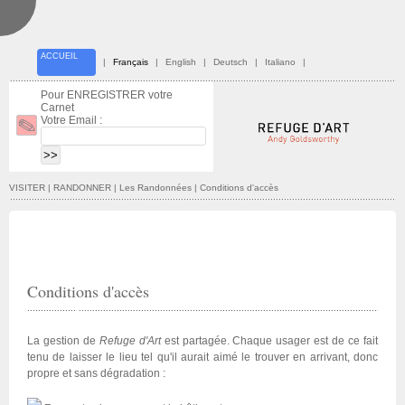
ACCUEIL
|
Français
|
English
|
Deutsch
|
Italiano
|
Pour ENREGISTRER votre
Carnet
Votre Email :
VISITER | RANDONNER
| Les Randonnées | Conditions d'accès
Conditions d'accès
La gestion de
Refuge d'Art
est partagée. Chaque usager est de ce fait
tenu de laisser le lieu tel qu'il aurait aimé le trouver en arrivant, donc
propre et sans dégradation :