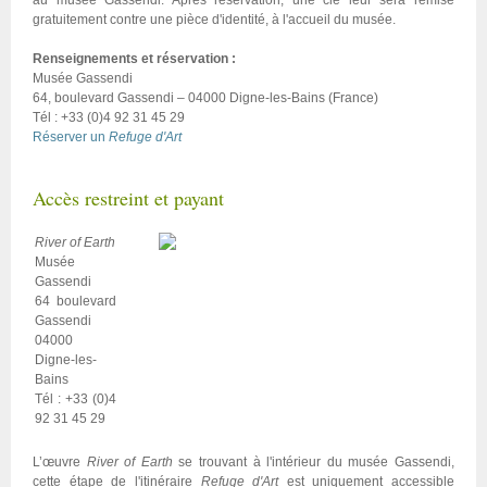
au musée Gassendi. Après réservation, une clé leur sera remise
gratuitement contre une pièce d'identité, à l'accueil du musée.
Renseignements et réservation :
Musée Gassendi
64, boulevard Gassendi – 04000 Digne-les-Bains (France)
Tél : +33 (0)4 92 31 45 29
Réserver un
Refuge d'Art
Accès restreint et payant
River of Earth
Musée
Gassendi
64 boulevard
Gassendi
04000
Digne-les-
Bains
Tél : +33 (0)4
92 31 45 29
L’œuvre
River of Earth
se trouvant à l'intérieur du musée Gassendi,
cette étape de l'itinéraire
Refuge d'Art
est uniquement accessible