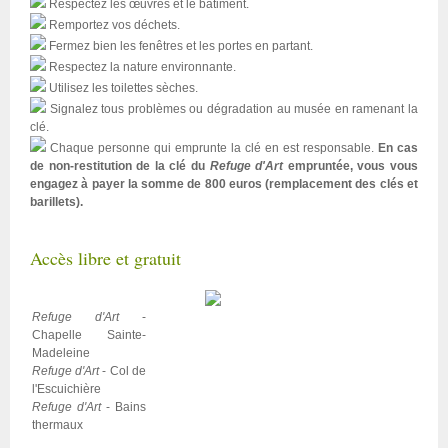
Respectez les œuvres et le bâtiment.
Remportez vos déchets.
Fermez bien les fenêtres et les portes en partant.
Respectez la nature environnante.
Utilisez les toilettes sèches.
Signalez tous problèmes ou dégradation au musée en ramenant la
clé.
Chaque personne qui emprunte la clé en est responsable.
En cas
de non-restitution de la clé du
Refuge d'Art
empruntée, vous vous
engagez à payer la somme de 800 euros (remplacement des clés et
barillets).
Accès libre et gratuit
Refuge d'Art
-
Chapelle Sainte-
Madeleine
Refuge d'Art
- Col de
l'Escuichière
Refuge d'Art
- Bains
thermaux