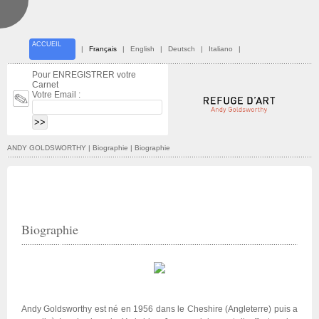
ACCUEIL
|
Français
|
English
|
Deutsch
|
Italiano
|
Pour ENREGISTRER votre
Carnet
Votre Email :
ANDY GOLDSWORTHY
| Biographie | Biographie
Biographie
Andy Goldsworthy est né en 1956 dans le Cheshire (Angleterre) puis a