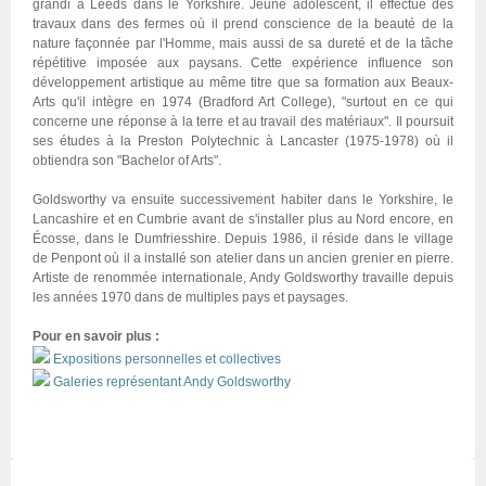
grandi à Leeds dans le Yorkshire. Jeune adolescent, il effectue des
travaux dans des fermes où il prend conscience de la beauté de la
nature façonnée par l'Homme, mais aussi de sa dureté et de la tâche
répétitive imposée aux paysans. Cette expérience influence son
développement artistique au même titre que sa formation aux Beaux-
Arts qu'il intègre en 1974 (Bradford Art College), "surtout en ce qui
concerne une réponse à la terre et au travail des matériaux". Il poursuit
ses études à la Preston Polytechnic à Lancaster (1975-1978) où il
obtiendra son "Bachelor of Arts".
Goldsworthy va ensuite successivement habiter dans le Yorkshire, le
Lancashire et en Cumbrie avant de s'installer plus au Nord encore, en
Écosse, dans le Dumfriesshire. Depuis 1986, il réside dans le village
de Penpont où il a installé son atelier dans un ancien grenier en pierre.
Artiste de renommée internationale, Andy Goldsworthy travaille depuis
les années 1970 dans de multiples pays et paysages.
Pour en savoir plus :
Expositions personnelles et collectives
Galeries représentant Andy Goldsworthy