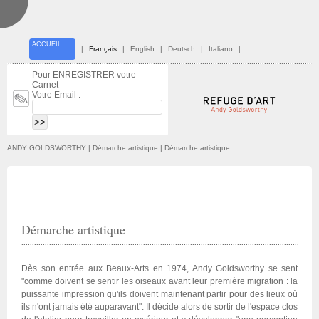
ACCUEIL
|
Français
|
English
|
Deutsch
|
Italiano
|
Pour ENREGISTRER votre
Carnet
Votre Email :
ANDY GOLDSWORTHY
| Démarche artistique | Démarche artistique
Démarche artistique
Dès son entrée aux Beaux-Arts en 1974, Andy Goldsworthy se sent
"comme doivent se sentir les oiseaux avant leur première migration : la
puissante impression qu'ils doivent maintenant partir pour des lieux où
ils n'ont jamais été auparavant". Il décide alors de sortir de l'espace clos