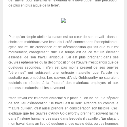
de l'atelier pour travailler en extérieur et y développer "une perception
de plus en plus aiguë de la terre".
Plus qu'un simple atelier, la nature est au cœur de son travail : dans le
choix des matériaux avec lesquels il créé comme dans l'acceptation du
cycle naturel de croissance et de décomposition qui fait que tout est
mouvement, changement, flux. Le temps est de ce fait un élément
essentiel de son travail artistique. S'il est plus prégnant dans ses
œuvres éphémères où la décomposition de l'œuvre n'est parfois que de
quelques secondes, il n'en est pas moins présent de ses œuvres
"pérennes" qui subissent une entropie naturelle que l'artiste ne
souhaite pas empêcher. Les œuvres d'Andy Goldsworthy ne sauraient
toutefois se réduire à la "nature" des matériaux employés et aux
processus naturels qui les traversent.
"Mon travail est tellement enraciné sur place qu'on ne peut le séparer
de son lieu d'élaboration : le travail est le lieu". Prendre en compte la
"nature du lieu", c'est aussi prendre en considération son histoire. Ceci
explique que les œuvres d'Andy Goldsworthy prennent souvent racine
dans l'histoire humaine des sites dans lesquels il travaille : "En plaçant
mon travail dans un lieu où quelque chose existe déjà, où des hommes