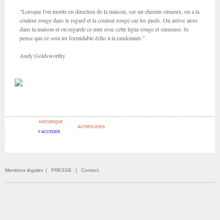
"Lorsque l'on monte en direction de la maison, sur un chemin sinueux, on a la
couleur rouge dans le regard et la couleur rouge sur les pieds. On arrive alors
dans la maison et on regarde ce mur avec cette ligne rouge et sinueuse. Je
pense que ce sera un formidable écho à la randonnée."
Andy Goldsworthy
HISTORIQUE
AUTRES VUES
Y ACCEDER
Mentions légales
|
PRESSE
|
Contact