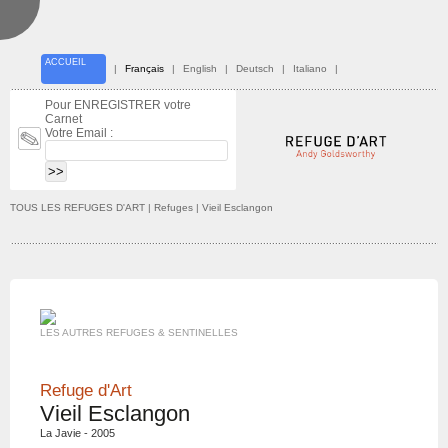
ACCUEIL
|
Français
|
English
|
Deutsch
|
Italiano
|
Pour ENREGISTRER votre
Carnet
Votre Email :
TOUS LES REFUGES D'ART
| Refuges | Vieil Esclangon
LES AUTRES REFUGES & SENTINELLES
Refuge d'Art
Vieil Esclangon
La Javie - 2005