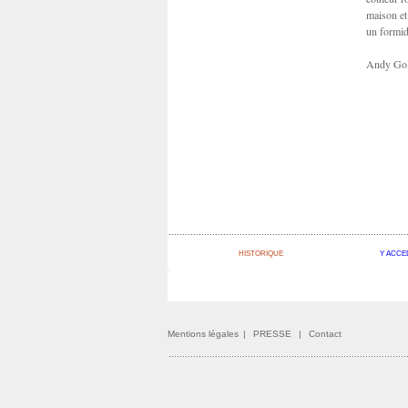
maison et
un formid
Andy Go
HISTORIQUE
Y ACCE
Mentions légales
|
PRESSE
|
Contact