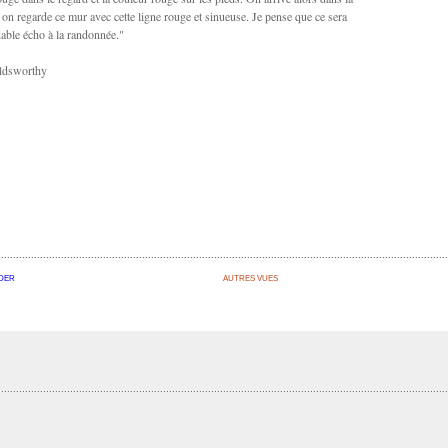
 on regarde ce mur avec cette ligne rouge et sinueuse. Je pense que ce sera
able écho à la randonnée."
ldsworthy
DER
AUTRES VUES