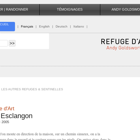
TER | RANDONNER
TÉMOIGNAGES
ANDY GOLDSWO
CUEIL
|
Français
|
English
|
Deutsch
|
Italiano
|
LES AUTRES REFUGES & SENTINELLES
 d'Art
l Esclangon
- 2005
l'on monte en direction de la maison, sur un chemin sinueux, on a la
uge dans le regard et la couleur rouge sur les pieds. On arrive alors dans la