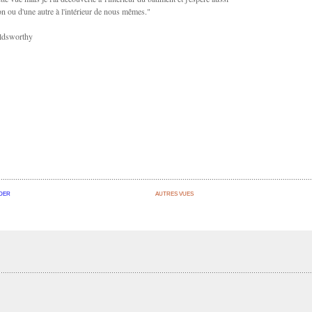
on ou d'une autre à l'intérieur de nous mêmes."
ldsworthy
DER
AUTRES VUES