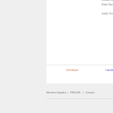
d'une faç
Andy Go
HISTORIQUE
Y ACCE
Mentions légales
|
PRESSE
|
Contact