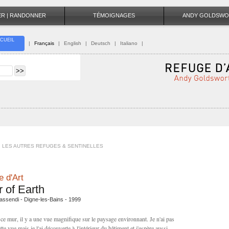
TER | RANDONNER
TÉMOIGNAGES
ANDY GOLDSWO
CUEIL
|
Français
|
English
|
Deutsch
|
Italiano
|
LES AUTRES REFUGES & SENTINELLES
 d'Art
r of Earth
ssendi - Digne-les-Bains - 1999
 ce mur, il y a une vue magnifique sur le paysage environnant. Je n'ai pas
te vue mais je l'ai découverte à l'intérieur du bâtiment et j'espère aussi