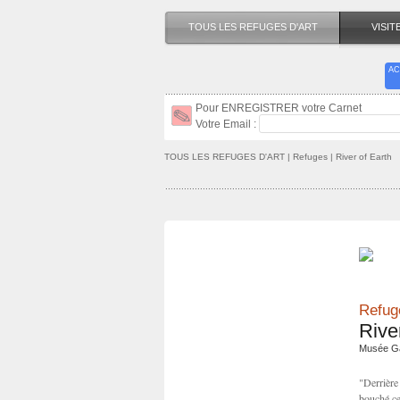
TOUS LES REFUGES D'ART
VISI
AC
Pour ENREGISTRER votre Carnet
Votre Email :
TOUS LES REFUGES D'ART
| Refuges | River of Earth
Refuge
Rive
Musée Ga
"Derrière
bouché cet