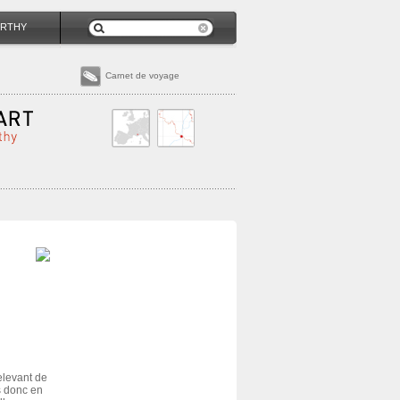
RTHY
Carnet de voyage
elevant de
es donc en