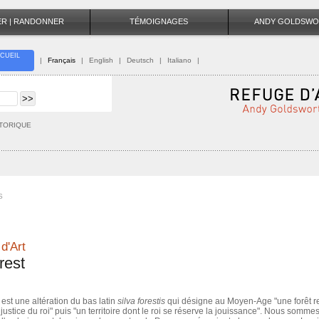
TER | RANDONNER
TÉMOIGNAGES
ANDY GOLDSWO
CUEIL
|
Français
|
English
|
Deutsch
|
Italiano
|
STORIQUE
S
d'Art
rest
 est une altération du bas latin
silva forestis
qui désigne au Moyen-Age "une forêt r
 justice du roi" puis "un territoire dont le roi se réserve la jouissance". Nous somm