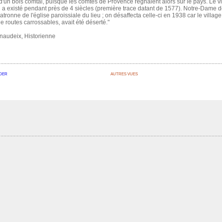
'un bois comtal, puisque les comtes de Provence régnaient alors sur le pays. Le vi
i a existé pendant près de 4 siècles (première trace datant de 1577). Notre-Dame de
patronne de l'église paroissiale du lieu ; on désaffecta celle-ci en 1938 car le village
e routes carrossables, avait été déserté."
naudeix, Historienne
DER
AUTRES VUES