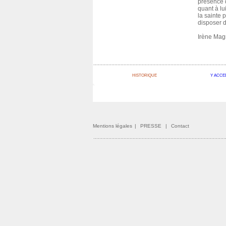
présence d
quant à lu
la sainte 
disposer d
Irène Mag
HISTORIQUE
Y ACCE
Mentions légales
|
PRESSE
|
Contact