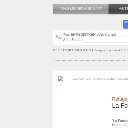
TOUS LES REFUGES D'ART
VISI
AC
Pour ENREGISTRER votre Carnet
Votre Email :
TOUS LES REFUGES D'ART
| Refuges |
La Forest
| HI
LES AUTRES REFUGES & SENTINELLE
Refuge 
La Fo
"La Forest
la cour de