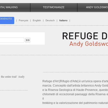
ITA | WALKING
TESTIMONIANZE
ANDY GOLDSWO
ENVENUTO
|
Français
|
English
|
Deutsch
|
Italiano
|
s the entire trail’ Andy
Refuge d'Art [Rifugio d'Arte] è un'unica opera d'art
marcia. Concepito dall'artista britannico Andy Gol
e la Riserva Geologica di Haute-Provence, questo 
chilometri di eccezionali paesaggi della Riserva 
il
trekking e la valorizzazione del patrimonio naturale