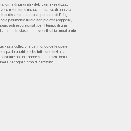
 forma di piramidi - detti cairns - realizzati
ue vecchi sentieri e incrocia le tracce di una vita
oluto disseminare questo percorso di Rifugi,
ccolo patrimonio rurale non protetto (cappelle,
riparo agli escursionisti, per il tempo di una
icamente in ciascuno di questi siti fa ormai parte
a più vasta collezione del mondo delle opere
o spazio pubblico che tutti sono invitati a
ni, distante da un approccio “bulimico" della
tinella per ogni giorno di cammino.