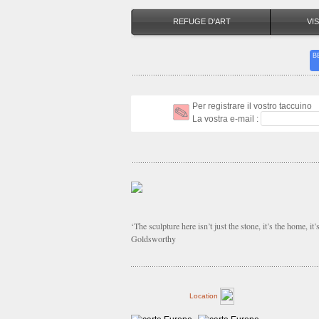
REFUGE D'ART
VIS
B
Per registrare il vostro taccuino
La vostra e-mail :
‘The sculpture here isn’t just the stone, it’s the home, it’
Goldsworthy
Location