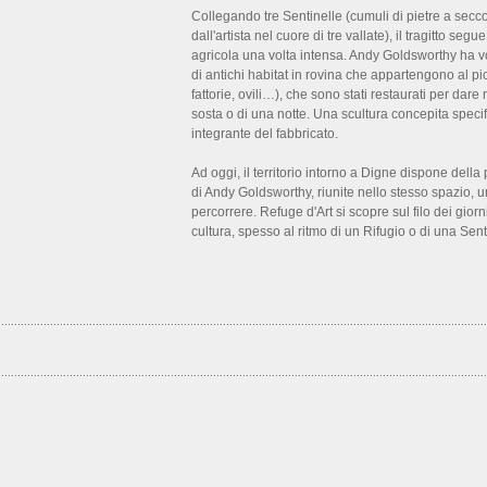
Collegando tre Sentinelle (cumuli di pietre a secco a
dall'artista nel cuore di tre vallate), il tragitto seg
agricola una volta intensa. Andy Goldsworthy ha v
di antichi habitat in rovina che appartengono al pi
fattorie, ovili…), che sono stati restaurati per dare 
sosta o di una notte. Una scultura concepita specif
integrante del fabbricato.
Ad oggi, il territorio intorno a Digne dispone dell
di Andy Goldsworthy, riunite nello stesso spazio, un
percorrere. Refuge d'Art si scopre sul filo dei gior
cultura, spesso al ritmo di un Rifugio o di una Sen