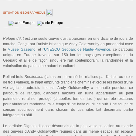
SITUATION GEOGRAPHIQUE
Refuge d'Art
est une seule œuvre d'art à parcourir en une dizaine de jours de
marche. Conçu par l'artiste britannique Andy Goldsworthy en partenariat avec
le
Musée Gassendi
et
l'UNESCO Géoparc de Haute-Provence
, ce parcours
unique en Europe traverse sur 150 km les paysages exceptionnels du
Géoparc et allie de façon singulière l'art contemporain, la randonnée et la
valorisation du patrimoine naturel et culturel.
Reliant trois
Sentinelles
(cairns en pierre sèche réalisés par l'artiste au cœur
de trois vallées), le trajet emprunte d'anciens chemins et croise les traces d'une
vie agricole autrefois intense. Andy Goldsworthy a souhaité ponctuer ce
parcours de refuges, d'anciens habitats en ruine appartenant au petit
patrimoine rural non-protégé (chapelles, fermes, jas...) qui ont été restaurés
pour abriter les randonneurs le temps d'une halte ou d'une nuit. Une sculpture
conçue spécifiquement dans chacun de ces sites fait désormais partie
intégrante du bâti.
Le territoire Dignois dispose désormais de la plus vaste collection au monde
des œuvres d'Andy Goldsworthy réunies dans un même espace, un espace