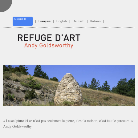
ACCUEIL
|
Français
|
English
|
Deutsch
|
Italiano
|
« La sculpture ici ce n’est pas seulement la pierre, c’est la maison, c’est tout le parcours. »
Andy Goldsworthy