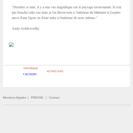
"Derrière ce mur, il y a une vue magnifique sur le paysage environnant. Je n'ai
pas bouché cette vue mais je l'ai découverte à l'intérieur du bâtiment et j'espère
aussi d'une façon ou d'une autre à l'intérieur de nous mêmes."
Andy Goldsworthy
HISTORIQUE
AUTRES VUES
Y ACCEDER
Mentions légales
|
PRESSE
|
Contact