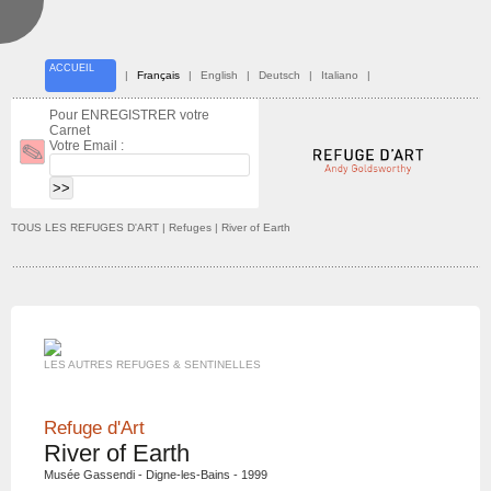
ACCUEIL
|
Français
|
English
|
Deutsch
|
Italiano
|
Pour ENREGISTRER votre
Carnet
Votre Email :
TOUS LES REFUGES D'ART
| Refuges | River of Earth
LES AUTRES REFUGES & SENTINELLES
Refuge d'Art
River of Earth
Musée Gassendi - Digne-les-Bains - 1999