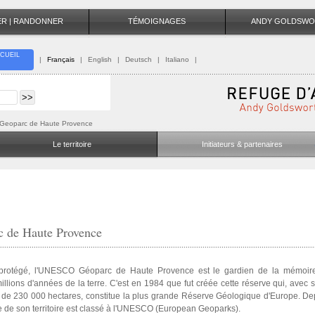
TER | RANDONNER
TÉMOIGNAGES
ANDY GOLDSWO
CUEIL
|
Français
|
English
|
Deutsch
|
Italiano
|
 | Geoparc de Haute Provence
Le territoire
Initiateurs & partenaires
c de Haute Provence
e protégé, l'UNESCO Géoparc de Haute Provence est le gardien de la mémoi
illions d'années de la terre. C'est en 1984 que fut créée cette réserve qui, avec
n de 230 000 hectares, constitue la plus grande Réserve Géologique d'Europe. De
e de son territoire est classé à l'UNESCO (European Geoparks).