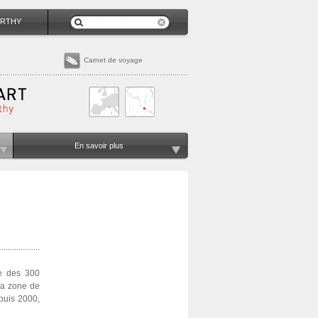
RTHY
Carnet de voyage
En savoir plus
re des 300
 sa zone de
puis 2000,