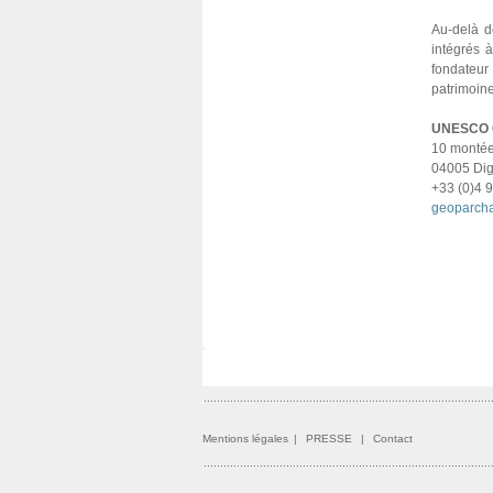
Au-delà d
intégrés 
fondateur 
patrimoine
UNESCO G
10 montée
04005 Dig
+33 (0)4 
geoparch
Mentions légales
|
PRESSE
|
Contact