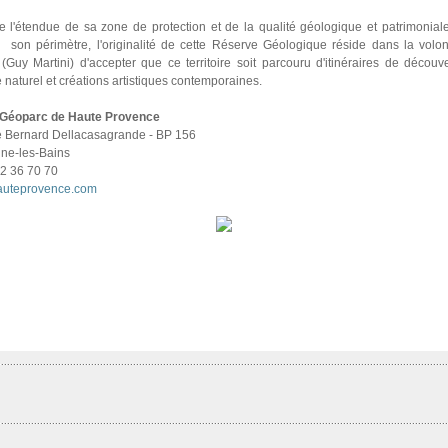
e l'étendue de sa zone de protection et de la qualité géologique et patrimoniale
à son périmètre, l'originalité de cette Réserve Géologique réside dans la volo
(Guy Martini) d'accepter que ce territoire soit parcouru d'itinéraires de découve
 naturel et créations artistiques contemporaines.
éoparc de Haute Provence
 Bernard Dellacasagrande - BP 156
ne-les-Bains
92 36 70 70
auteprovence.com