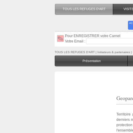
TOUS LES REFUGES D'ART
VISI
AC
Pour ENREGISTRER votre Carnet
Votre Email :
TOUS LES REFUGES D'ART
| Initiateurs & partenaires
Présentation
Geopar
Territoir
derniers m
protectio
l'ensembl