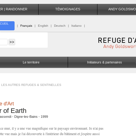
TER | RANDONNER
TÉMOIGNAGES
ANDY GOLDSWO
CUEIL
|
Français
|
English
|
Deutsch
|
Italiano
|
Le territoire
Initiateurs & partenaires
LES AUTRES REFUGES & SENTINELLES
 d'Art
r of Earth
ssendi - Digne-les-Bains - 1999
 ce mur, il y a une vue magnifique sur le paysage environnant. Je n'ai pas
te vue mais je l'ai découverte à l'intérieur du bâtiment et j'espère aussi