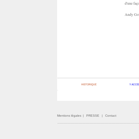
d'une faç
Andy Go
HISTORIQUE
Y ACCE
Mentions légales
|
PRESSE
|
Contact