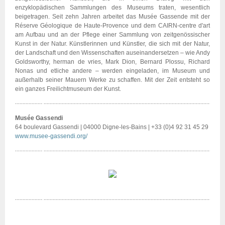
enzyklopädischen Sammlungen des Museums traten, wesentlich
beigetragen. Seit zehn Jahren arbeitet das Musée Gassende mit der
Réserve Géologique de Haute-Provence und dem CAIRN-centre d'art
am Aufbau und an der Pflege einer Sammlung von zeitgenössischer
Kunst in der Natur. Künstlerinnen und Künstler, die sich mit der Natur,
der Landschaft und den Wissenschaften auseinandersetzen – wie Andy
Goldsworthy, herman de vries, Mark Dion, Bernard Plossu, Richard
Nonas und etliche andere – werden eingeladen, im Museum und
außerhalb seiner Mauern Werke zu schaffen. Mit der Zeit entsteht so
ein ganzes Freilichtmuseum der Kunst.
Musée Gassendi
64 boulevard Gassendi | 04000 Digne-les-Bains | +33 (0)4 92 31 45 29
www.musee-gassendi.org/