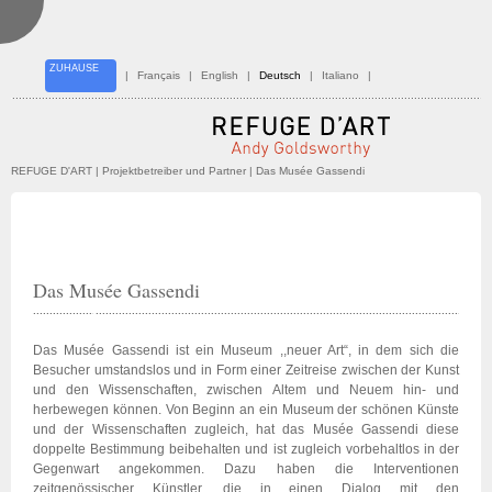
ZUHAUSE
|
Français
|
English
|
Deutsch
|
Italiano
|
REFUGE D'ART
| Projektbetreiber und Partner | Das Musée Gassendi
Das Musée Gassendi
Das Musée Gassendi ist ein Museum ,,neuer Art“, in dem sich die
Besucher umstandslos und in Form einer Zeitreise zwischen der Kunst
und den Wissenschaften, zwischen Altem und Neuem hin- und
herbewegen können. Von Beginn an ein Museum der schönen Künste
und der Wissenschaften zugleich, hat das Musée Gassendi diese
doppelte Bestimmung beibehalten und ist zugleich vorbehaltlos in der
Gegenwart angekommen. Dazu haben die Interventionen
zeitgenössischer Künstler, die in einen Dialog mit den