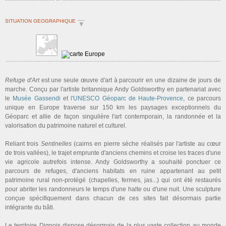
SITUATION GEOGRAPHIQUE
Refuge d'Art
est une seule œuvre d'art à parcourir en une dizaine de jours de
marche. Conçu par l'artiste britannique Andy Goldsworthy en partenariat avec
le
Musée Gassendi
et
l'UNESCO Géoparc de Haute-Provence
, ce parcours
unique en Europe traverse sur 150 km les paysages exceptionnels du
Géoparc et allie de façon singulière l'art contemporain, la randonnée et la
valorisation du patrimoine naturel et culturel.
Reliant trois
Sentinelles
(cairns en pierre sèche réalisés par l'artiste au cœur
de trois vallées), le trajet emprunte d'anciens chemins et croise les traces d'une
vie agricole autrefois intense. Andy Goldsworthy a souhaité ponctuer ce
parcours de refuges, d'anciens habitats en ruine appartenant au petit
patrimoine rural non-protégé (chapelles, fermes, jas...) qui ont été restaurés
pour abriter les randonneurs le temps d'une halte ou d'une nuit. Une sculpture
conçue spécifiquement dans chacun de ces sites fait désormais partie
intégrante du bâti.
Le territoire Dignois dispose désormais de la plus vaste collection au monde