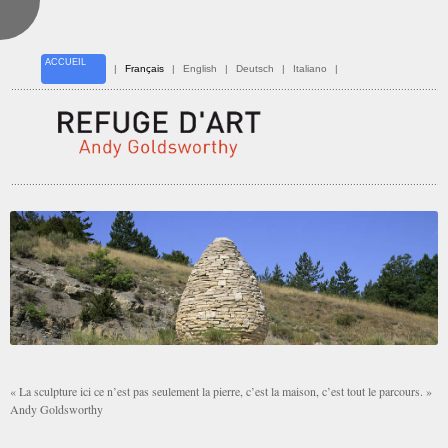
ACCUEIL
|
Français
|
English
|
Deutsch
|
Italiano
|
« La sculpture ici ce n’est pas seulement la pierre, c’est la maison, c’est tout le parcours. »
Andy Goldsworthy