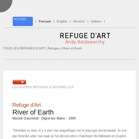
ACCUEIL
|
Français
|
English
|
Deutsch
|
Italiano
|
TOUS LES REFUGES D'ART
| Refuges | River of Earth
LES AUTRES REFUGES & SENTINELLES
Refuge d'Art
River of Earth
Musée Gassendi - Digne-les-Bains - 1999
"Derrière ce mur, il y a une vue magnifique sur le paysage environnant. Je n'ai
pas bouché cette vue mais je l'ai découverte à l'intérieur du bâtiment et j'espère