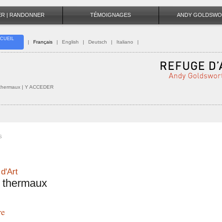
TER | RANDONNER
TÉMOIGNAGES
ANDY GOLDSWO
CUEIL
|
Français
|
English
|
Deutsch
|
Italiano
|
 thermaux
| Y ACCEDER
S
d'Art
 thermaux
re