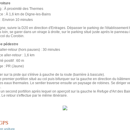
voiture
g : À proximité des Thermes
e : À 1,6 km de Digne-les-Bains
: Environ 10 minutes
ne, suivre la D20 en direction d'Entrages. Dépasser le parking de l'établissement 
 loin, se garer dans un virage à droite, sur le parking situé juste après le panneau
 col du Corobin.
e pédestre
ller-retour (hors pauses) : 30 minutes
e aller-retour : 1,6 km
é positif : 60 m
ge : PR (Jaune)
 sur la piste qui s'élève à gauche de la route (barrière à bascule).
 premier portillon situé au col puis bifurquer sur la gauche en direction du bâtimen
s eaux thermales. Le sentier traverse ensuite un paysage de robines. Se diriger ver
.
 un second portillon après lequel on aperçoit sur la gauche le
Refuge d'Art
des Bai
Le retour s'effectue par le même itinéraire.
 GPS
en voiture