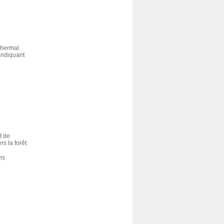
thermal.
 indiquant
t de
s la forêt
ns