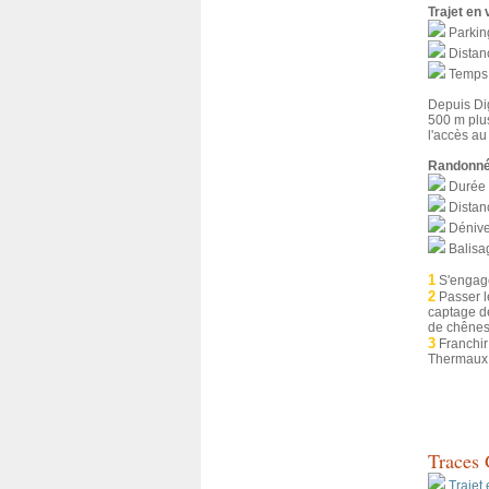
Trajet en 
Parkin
Distanc
Temps 
Depuis Dig
500 m plus
l'accès au
Randonné
Durée a
Distanc
Dénivel
Balisa
1
S'engager
2
Passer le
captage de
de chênes
3
Franchir
Thermaux. 
Traces
Trajet 