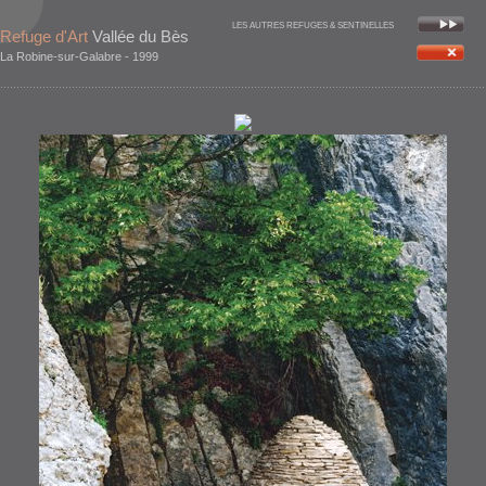
LES AUTRES REFUGES & SENTINELLES
Refuge d'Art
Vallée du Bès
La Robine-sur-Galabre - 1999
ACCUEIL
|
Français
|
English
|
Deutsch
|
Italiano
|
TOUS LES REFUGES D'ART
| Sentinelles | Vallée du Bès
LES AUTRES REFUGES & SENTINELLES
Sentinelle
Vallée du Bès