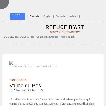
ACCUEIL
|
Français
|
English
|
Deutsch
|
Italiano
|
TOUS LES REFUGES D'ART
| Sentinelles |
Accueil
| Vallée du Bès
LES AUTRES REFUGES & SENTINELLES
Sentinelle
Vallée du Bès
La Robine-sur-Galabre - 1999
"J'ai aimé le sentiment que l'on éprouve dans ce site d'être protégé, et qui
contraste avec la peur que l'on peut ressentir, même encore aujourd'hui, dans