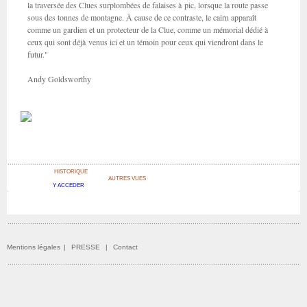
la traversée des Clues surplombées de falaises à pic, lorsque la route passe
sous des tonnes de montagne. À cause de ce contraste, le cairn apparaît
comme un gardien et un protecteur de la Clue, comme un mémorial dédié à
ceux qui sont déjà venus ici et un témoin pour ceux qui viendront dans le
futur."
Andy Goldsworthy
HISTORIQUE
AUTRES VUES
Y ACCEDER
Mentions légales
|
PRESSE
|
Contact