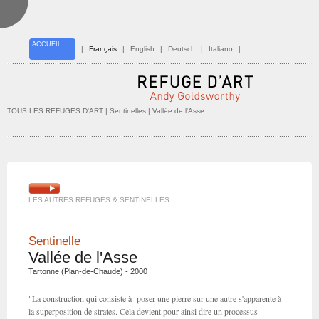
ACCUEIL
|
Français
|
English
|
Deutsch
|
Italiano
|
TOUS LES REFUGES D'ART
| Sentinelles | Vallée de l'Asse
LES AUTRES REFUGES & SENTINELLES
Sentinelle
Vallée de l'Asse
Tartonne (Plan-de-Chaude) - 2000
"La construction qui consiste à poser une pierre sur une autre s'apparente à
la superposition de strates. Cela devient pour ainsi dire un processus