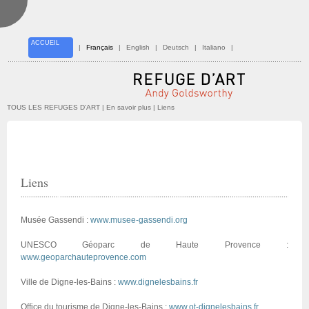
ACCUEIL
|
Français
|
English
|
Deutsch
|
Italiano
|
TOUS LES REFUGES D'ART
| En savoir plus | Liens
Liens
Musée Gassendi :
www.musee-gassendi.org
UNESCO Géoparc de Haute Provence :
www.geoparchauteprovence.com
Ville de Digne-les-Bains :
www.dignelesbains.fr
Office du tourisme de Digne-les-Bains :
www.ot-dignelesbains.fr