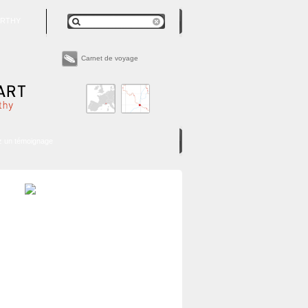
RTHY
Carnet de voyage
z un témoignage