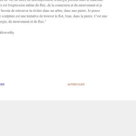
re est l'expression même du flux, de la connexion et du mouvement et je
 besoin de retrouver la rivière dans un arbre, dans une pierre. Je pense
te sculpture est une tentative de trouver le flot, l'eau, dans la pierre. C'est une
nergie, de mouvement et de flux."
ldsworthy
DER
AUTRES VUES