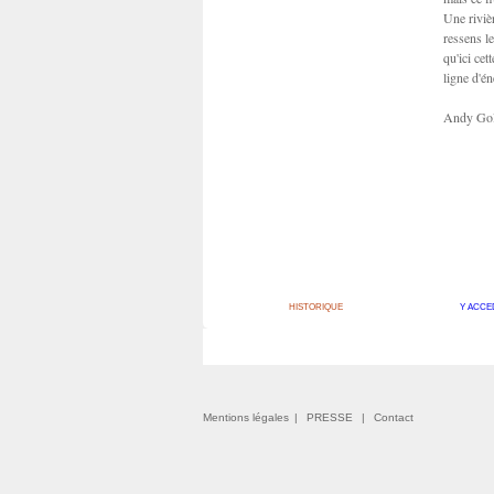
Une riviè
ressens le
qu'ici cet
ligne d'é
Andy Go
HISTORIQUE
Y ACCE
Mentions légales
|
PRESSE
|
Contact