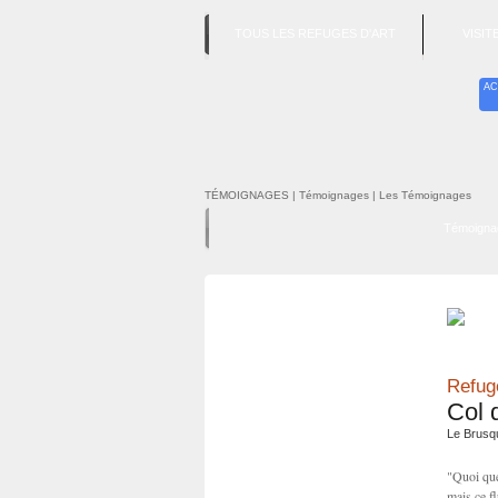
TOUS LES REFUGES D'ART
VISI
AC
TÉMOIGNAGES
| Témoignages | Les Témoignages
Témoigna
Refuge
Col 
Le Brusq
"Quoi que
mais ce f