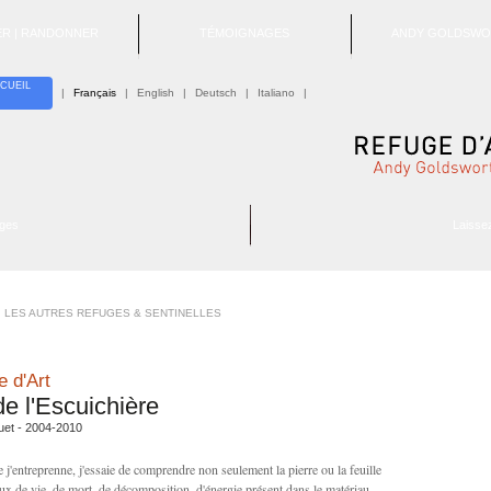
TER | RANDONNER
TÉMOIGNAGES
ANDY GOLDSWO
CUEIL
|
Français
|
English
|
Deutsch
|
Italiano
|
ges
Laisse
LES AUTRES REFUGES & SENTINELLES
 d'Art
de l'Escuichière
uet - 2004-2010
 j'entreprenne, j'essaie de comprendre non seulement la pierre ou la feuille
lux de vie, de mort, de décomposition, d'énergie présent dans le matériau.