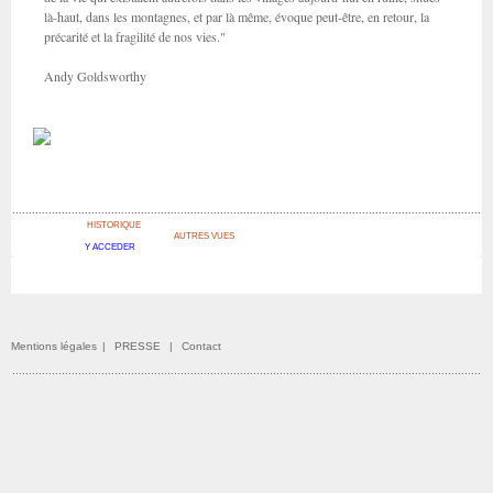
là-haut, dans les montagnes, et par là même, évoque peut-être, en retour, la
précarité et la fragilité de nos vies."
Andy Goldsworthy
HISTORIQUE
AUTRES VUES
Y ACCEDER
Mentions légales
|
PRESSE
|
Contact