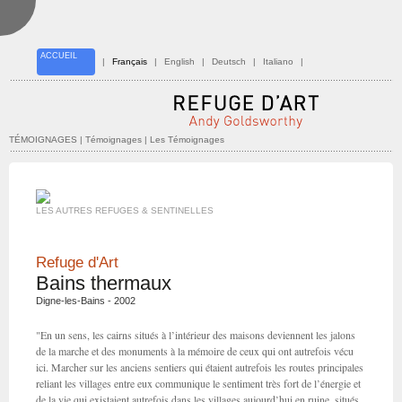
ACCUEIL
|
Français
|
English
|
Deutsch
|
Italiano
|
TÉMOIGNAGES
| Témoignages | Les Témoignages
LES AUTRES REFUGES & SENTINELLES
Refuge d'Art
Bains thermaux
Digne-les-Bains - 2002
"En un sens, les cairns situés à l’intérieur des maisons deviennent les jalons
de la marche et des monuments à la mémoire de ceux qui ont autrefois vécu
ici. Marcher sur les anciens sentiers qui étaient autrefois les routes principales
reliant les villages entre eux communique le sentiment très fort de l’énergie et
de la vie qui existaient autrefois dans les villages aujourd’hui en ruine, situés