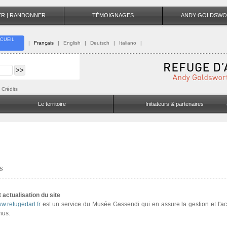
TER | RANDONNER
TÉMOIGNAGES
ANDY GOLDSWO
CUEIL
|
Français
|
English
|
Deutsch
|
Italiano
|
Crédits
Le territoire
Initiateurs & partenaires
s
 actualisation du site
w.refugedart.fr
est un service du Musée Gassendi qui en assure la gestion et l'ac
nus.