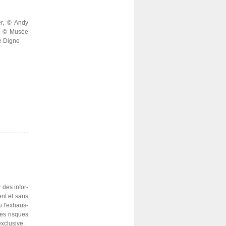
er, © Andy
n, © Musée
e Digne
r des infor­
ment et sans
ou l'exhaus­
les ris­ques
exclu­sive.