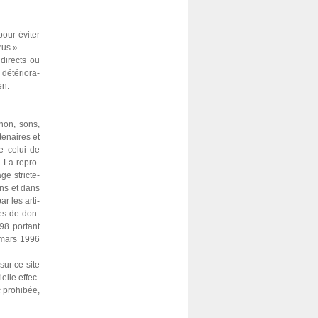
pour éviter
rus ».
 directs ou
dété­rio­ra­
en.
 non, sons,
­nai­res et
ue celui de
. La repro­
ge stric­te­
fins et dans
ar les arti­
ses de don­
98 por­tant
1 mars 1996
 sur ce site
elle effec­
 pro­hi­bée,