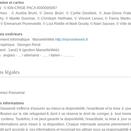
hotos et cartes
GN : © IGN-CRIGE PACA 0000000087
hies : © Aurélie Bruhl, © Denis Bruhl, © Cyrille Devillele, © Jean-Denis Frat
hy, © Myette Guiomar, © Christoph Hellhake, © Vincent Leroux, © Fanny Marti
 © Emmanuel Prunevieille, © Liza Riddle et Mark Goudy, © Alain Sauvan, © Ville d
ats extérieurs
ment informatique : MarseilleWeb
http://marseilleweb.fr
 graphique : Georges René
nt : 1and1.fr (gestion MarseilleWeb)
anglais - .... / allemand - ....... / italien - .............
s légales
omez-Passamar
s informations
ssendi s'efforce d'assu­rer au mieux la dis­po­ni­bi­lité, l'exac­ti­tude et la mise à jou
f­fu­sées sur le site refugedart.fr, dont il se réserve le droit de cor­ri­ger, à tout mo
e contenu. Toutefois, il ne peut garan­tir la dis­po­ni­bi­lité, l'exac­ti­tude, la mise à jour 
 infor­ma­tions ainsi mises à la dis­po­si­tion. Chaque inter­naute assume plei­ne­ment 
­dit qu'il accorde à ces infor­ma­tions et reconnait les uti­li­ser sous sa res­pon­sa­bi­lité 