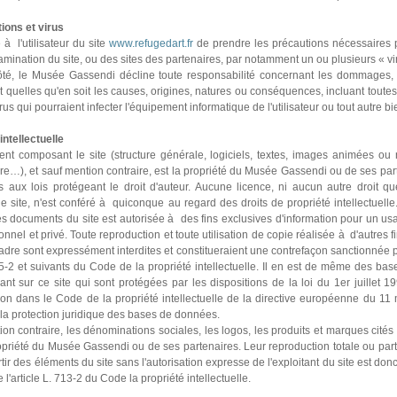
ions et virus
à l'uti­li­sa­teur du site
www.refugedart.fr
de pren­dre les pré­cau­tions néces­sai­res 
­mi­na­tion du site, ou des sites des par­te­nai­res, par notam­ment un ou plu­sieurs « vi
é, le Musée Gassendi décline toute res­pon­sa­bi­lité concer­nant les dom­ma­ges,
et quel­les qu'en soit les cau­ses, ori­gi­nes, natu­res ou consé­quen­ces, incluant tou­tes 
rus qui pour­raient infec­ter l'équipement infor­ma­ti­que de l'uti­li­sa­teur ou tout autre bi
intellectuelle
nt com­po­sant le site (struc­ture géné­rale, logi­ciels, tex­tes, ima­ges ani­mées ou
ire…), et sauf men­tion contraire, est la pro­priété du Musée Gassendi ou de ses par­te
s aux lois pro­té­geant le droit d'auteur. Aucune licence, ni aucun autre droit q
 le site, n'est conféré à qui­conque au regard des droits de pro­priété intel­lec­tuelle
s docu­ments du site est auto­ri­sée à des fins exclu­si­ves d'infor­ma­tion pour un usa
n­nel et privé. Toute repro­duc­tion et toute uti­li­sa­tion de copie réa­li­sée à d'autres 
dre sont expres­sé­ment inter­di­tes et cons­ti­tue­raient une contre­fa­çon sanc­tion­née p
5-2 et sui­vants du Code de la pro­priété intel­lec­tuelle. Il en est de même des ba
ant sur ce site qui sont pro­té­gées par les dis­po­si­tions de la loi du 1er juillet 19
i­tion dans le Code de la pro­priété intel­lec­tuelle de la direc­tive euro­péenne du 1
 la pro­tec­tion juri­di­que des bases de don­nées.
on contraire, les déno­mi­na­tions socia­les, les logos, les pro­duits et mar­ques cités
­priété du Musée Gassendi ou de ses par­te­nai­res. Leur repro­duc­tion totale ou par­ti
tir des éléments du site sans l'auto­ri­sa­tion expresse de l'exploi­tant du site est donc
l'arti­cle L. 713-2 du Code la pro­priété intel­lec­tuelle.