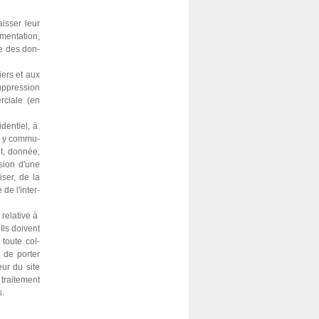
is­ser leur
men­ta­tion,
le des don­
hiers et aux
sup­pres­sion
r­ciale (en
den­tiel, à
es y com­mu­
t, don­née,
­sion d'une
­ser, de la
 de l'inter­
 rela­tive à
 Ils doi­vent
e toute col­
 de por­ter
eur du site
rai­te­ment
s.