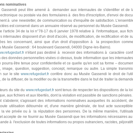
ons nominatives
assendi peut être amené à deman­der aux inter­nau­tes de s'iden­ti­fier et de la
ctronique ou pos­tale via des for­mu­lai­res à des fins d'ins­crip­tion, d'envoi de docu­
ment à une news­let­ter, de com­mu­ni­ca­tion ou d'enquête de satis­fac­tion. L'ensem­b
ec­tées est conservé dans un annuaire réservé au per­son­nel du Musée Gassendi.
 l'arti­cle 34 de la loi n°78-17 du 6 jan­vier 1978 rela­tive à l'infor­ma­ti­que, aux fic
es inter­nau­tes dis­po­sent d'un droit d'accès, de modi­fi­ca­tion, de rec­ti­fi­ca­tion et de 
es les concer­nant, ainsi que d'un droit d'oppo­si­tion à la pros­pec­tion com­me
au Musée Gassendi : 64 boulevard Gassendi, 04000 Digne-les-Bains).
w.refugedart.fr
n'étant pas des­tiné à rece­voir des infor­ma­tions à carac­tère confi­
n des don­nées per­son­nel­les visées ci-des­sus, toute infor­ma­tion que les inter­nau­t
e pourra être tenue pour confi­den­tielle et ce quelle qu'en soit sa forme – docu­men
e, image, ques­tion, sug­ges­tion, concept, remar­que ou autre. La sim­ple trans­mis
on sur le site
www.refugedart.fr
confère donc au Musée Gassendi le droit de l'uti­li
, de la dif­fu­ser, de la modi­fier ou de la trans­met­tre dans le but de trai­ter la demande
sa­teurs du site du
www.refugedart.fr
sont tenus de res­pec­ter les dis­po­si­tions de la loi
i­que, aux fichiers et aux liber­tés, dont la vio­la­tion est pas­si­ble de sanc­tions péna­les.
s'abs­te­nir, s'agis­sant des infor­ma­tions nomi­na­ti­ves aux­quel­les ils accè­dent, d
toute uti­li­sa­tion détour­née et, d'une manière géné­rale, de tout acte sus­cep­ti­ble
 la vie pri­vée ou à la répu­ta­tion des per­son­nes. De la même manière, l'uti­li­sa­t
et accepte de ne four­nir au Musée Gassendi que les infor­ma­tions néces­sai­res au t
de à l'exclu­sion de tou­tes infor­ma­tions ou pro­pos outran­ciers, racis­tes, péjo­ra­tif
ertextes