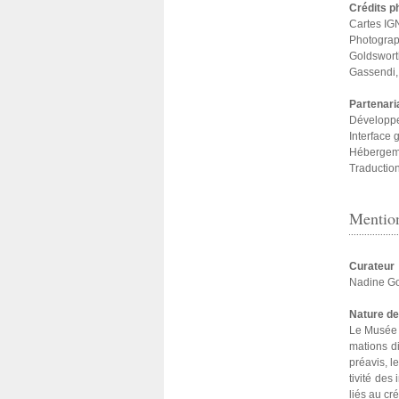
Crédits p
Cartes I
Photograp
Goldswort
Gassendi,
Partenari
Développe
Interface
Hébergeme
Traduction : 
Mention
Curateur
Nadine G
Nature de
Le Musée Ga
ma­tions di
préa­vis, l
ti­vité des
liés au cré