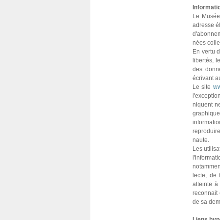
Informati
Le Musée G
adresse éle
d'abon­ne­
nées col­l
En vertu de
liber­tés, l
des don­né
écrivant 
Le site
ww
l'excep­tio
ni­quent n
gra­phi­qu
infor­ma­ti
repro­duire
naute.
Les uti­li­
l'infor­ma­t
notam­ment 
lecte, de 
atteinte à
reconnait 
de sa deman
Liens hyp