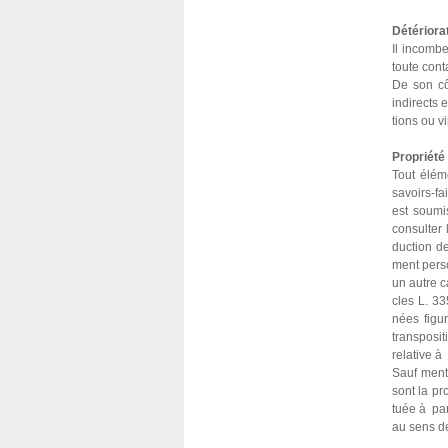
Détériorat
Il incombe 
toute conta
De son côt
indi­rects 
tions ou vi
Propriété 
Tout éléme
savoirs-fa
est sou­mi
consul­ter
duc­tion de
ment per­so
un autre ca
cles L. 33
nées figu­r
trans­po­s
rela­tive à
Sauf men­ti
sont la pro
tuée à par­
au sens de 