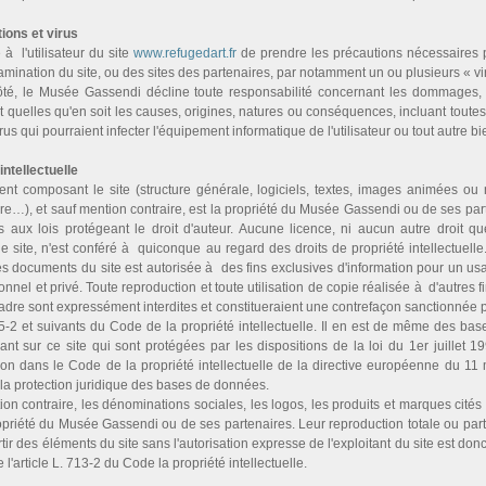
ions et virus
à l'uti­li­sa­teur du site
www.refugedart.fr
de pren­dre les pré­cau­tions néces­sai­res 
­mi­na­tion du site, ou des sites des par­te­nai­res, par notam­ment un ou plu­sieurs « vi
é, le Musée Gassendi décline toute res­pon­sa­bi­lité concer­nant les dom­ma­ges,
et quel­les qu'en soit les cau­ses, ori­gi­nes, natu­res ou consé­quen­ces, incluant tou­tes 
rus qui pour­raient infec­ter l'équipement infor­ma­ti­que de l'uti­li­sa­teur ou tout autre bi
intellectuelle
nt com­po­sant le site (struc­ture géné­rale, logi­ciels, tex­tes, ima­ges ani­mées ou
ire…), et sauf men­tion contraire, est la pro­priété du Musée Gassendi ou de ses par­te
s aux lois pro­té­geant le droit d'auteur. Aucune licence, ni aucun autre droit q
 le site, n'est conféré à qui­conque au regard des droits de pro­priété intel­lec­tuelle
s docu­ments du site est auto­ri­sée à des fins exclu­si­ves d'infor­ma­tion pour un usa
n­nel et privé. Toute repro­duc­tion et toute uti­li­sa­tion de copie réa­li­sée à d'autres 
dre sont expres­sé­ment inter­di­tes et cons­ti­tue­raient une contre­fa­çon sanc­tion­née p
5-2 et sui­vants du Code de la pro­priété intel­lec­tuelle. Il en est de même des ba
ant sur ce site qui sont pro­té­gées par les dis­po­si­tions de la loi du 1er juillet 19
i­tion dans le Code de la pro­priété intel­lec­tuelle de la direc­tive euro­péenne du 1
 la pro­tec­tion juri­di­que des bases de don­nées.
on contraire, les déno­mi­na­tions socia­les, les logos, les pro­duits et mar­ques cités
­priété du Musée Gassendi ou de ses par­te­nai­res. Leur repro­duc­tion totale ou par­ti
tir des éléments du site sans l'auto­ri­sa­tion expresse de l'exploi­tant du site est donc
l'arti­cle L. 713-2 du Code la pro­priété intel­lec­tuelle.