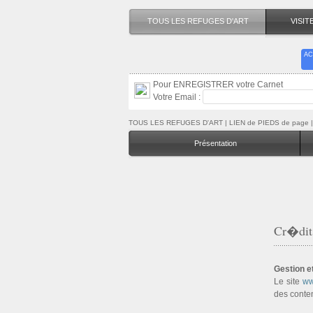
TOUS LES REFUGES D'ART
VISI
AC
Pour ENREGISTRER votre Carnet
Votre Email :
TOUS LES REFUGES D'ART
| LIEN de PIEDS de page | 
Présentation
Cr�dit
Gestion et
Le site
ww
des conte