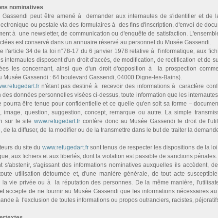
ons nominatives
assendi peut être amené à deman­der aux inter­nau­tes de s'iden­ti­fier et de la
ctronique ou pos­tale via des for­mu­lai­res à des fins d'ins­crip­tion, d'envoi de docu­
ment à une news­let­ter, de com­mu­ni­ca­tion ou d'enquête de satis­fac­tion. L'ensem­b
ec­tées est conservé dans un annuaire réservé au per­son­nel du Musée Gassendi.
 l'arti­cle 34 de la loi n°78-17 du 6 jan­vier 1978 rela­tive à l'infor­ma­ti­que, aux fic
es inter­nau­tes dis­po­sent d'un droit d'accès, de modi­fi­ca­tion, de rec­ti­fi­ca­tion et de 
es les concer­nant, ainsi que d'un droit d'oppo­si­tion à la pros­pec­tion com­me
au Musée Gassendi : 64 boulevard Gassendi, 04000 Digne-les-Bains).
w.refugedart.fr
n'étant pas des­tiné à rece­voir des infor­ma­tions à carac­tère confi­
n des don­nées per­son­nel­les visées ci-des­sus, toute infor­ma­tion que les inter­nau­t
e pourra être tenue pour confi­den­tielle et ce quelle qu'en soit sa forme – docu­men
e, image, ques­tion, sug­ges­tion, concept, remar­que ou autre. La sim­ple trans­mis
on sur le site
www.refugedart.fr
confère donc au Musée Gassendi le droit de l'uti­li
, de la dif­fu­ser, de la modi­fier ou de la trans­met­tre dans le but de trai­ter la demande
sa­teurs du site du
www.refugedart.fr
sont tenus de res­pec­ter les dis­po­si­tions de la loi
i­que, aux fichiers et aux liber­tés, dont la vio­la­tion est pas­si­ble de sanc­tions péna­les.
s'abs­te­nir, s'agis­sant des infor­ma­tions nomi­na­ti­ves aux­quel­les ils accè­dent, d
toute uti­li­sa­tion détour­née et, d'une manière géné­rale, de tout acte sus­cep­ti­ble
 la vie pri­vée ou à la répu­ta­tion des per­son­nes. De la même manière, l'uti­li­sa­t
et accepte de ne four­nir au Musée Gassendi que les infor­ma­tions néces­sai­res au t
de à l'exclu­sion de tou­tes infor­ma­tions ou pro­pos outran­ciers, racis­tes, péjo­ra­tif
ertextes