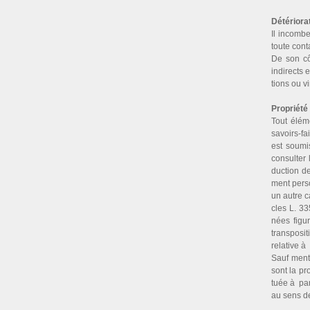
Détériorat
Il incombe 
toute conta
De son côt
indi­rects 
tions ou vi
Propriété 
Tout éléme
savoirs-fa
est sou­mi
consul­ter
duc­tion de
ment per­so
un autre ca
cles L. 33
nées figu­r
trans­po­s
rela­tive à
Sauf men­ti
sont la pro
tuée à par­
au sens de 