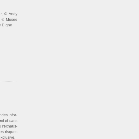
er, © Andy
n, © Musée
e Digne
r des infor­
ment et sans
ou l'exhaus­
les ris­ques
exclu­sive.