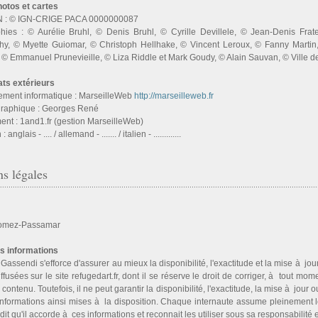
hotos et cartes
GN : © IGN-CRIGE PACA 0000000087
hies : © Aurélie Bruhl, © Denis Bruhl, © Cyrille Devillele, © Jean-Denis Frat
hy, © Myette Guiomar, © Christoph Hellhake, © Vincent Leroux, © Fanny Marti
 © Emmanuel Prunevieille, © Liza Riddle et Mark Goudy, © Alain Sauvan, © Ville d
ats extérieurs
ment informatique : MarseilleWeb
http://marseilleweb.fr
 graphique : Georges René
nt : 1and1.fr (gestion MarseilleWeb)
anglais - .... / allemand - ....... / italien - .............
s légales
omez-Passamar
s informations
ssendi s'efforce d'assu­rer au mieux la dis­po­ni­bi­lité, l'exac­ti­tude et la mise à jou
f­fu­sées sur le site refugedart.fr, dont il se réserve le droit de cor­ri­ger, à tout mo
e contenu. Toutefois, il ne peut garan­tir la dis­po­ni­bi­lité, l'exac­ti­tude, la mise à jour 
 infor­ma­tions ainsi mises à la dis­po­si­tion. Chaque inter­naute assume plei­ne­ment 
­dit qu'il accorde à ces infor­ma­tions et reconnait les uti­li­ser sous sa res­pon­sa­bi­lité 