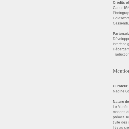
Crédits p
Cartes I
Photograp
Goldswort
Gassendi,
Partenari
Développe
Interface
Hébergeme
Traduction : 
Mention
Curateur
Nadine G
Nature de
Le Musée Ga
ma­tions di
préa­vis, l
ti­vité des
liés au cré