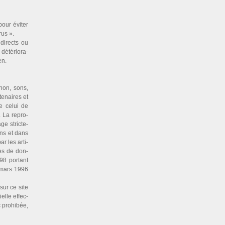
pour éviter
rus ».
 directs ou
dété­rio­ra­
en.
 non, sons,
­nai­res et
ue celui de
. La repro­
ge stric­te­
fins et dans
ar les arti­
ses de don­
98 por­tant
1 mars 1996
 sur ce site
elle effec­
 pro­hi­bée,