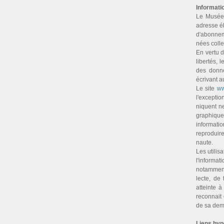
Informati
Le Musée G
adresse éle
d'abon­ne­
nées col­l
En vertu de
liber­tés, l
des don­né
écrivant 
Le site
ww
l'excep­tio
ni­quent n
gra­phi­qu
infor­ma­ti
repro­duire
naute.
Les uti­li­
l'infor­ma­t
notam­ment 
lecte, de 
atteinte à
reconnait 
de sa deman
Liens hyp