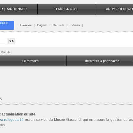
TER | RANDONNER
TÉMOIGNAGES
ANDY GOLDSWO
CUEIL
|
Français
|
English
|
Deutsch
|
Italiano
|
Crédits
Le territoire
Initiateurs & partenaires
s
 actualisation du site
w.refugedart.fr
est un service du Musée Gassendi qui en assure la gestion et l'ac
nus.