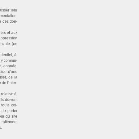
is­ser leur
men­ta­tion,
le des don­
hiers et aux
sup­pres­sion
r­ciale (en
den­tiel, à
es y com­mu­
t, don­née,
­sion d'une
­ser, de la
 de l'inter­
 rela­tive à
 Ils doi­vent
e toute col­
 de por­ter
eur du site
rai­te­ment
s.