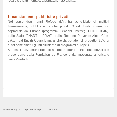
locale e dipartimentale, albergatori, ristoratori…).
Finanziamenti pubblici e privati
Nel corso degli anni Refuge d'Art ha beneficiato di multipli
finanziamenti, pubblici ed anche privati. Questi fondi provengono
soprattutto dall'Europa (programmi Leader+, Interreg, FEDER-ITMR),
dallo Stato (FNADT e DRAC), dalla Regione Provence-Alpes-Côte-
d'Azur, dal British Council, ma anche da portatori di progetto (20% di
autofinanziamenti giunti all'interno di programmi europei).
A questi finanziamenti pubblici si sono aggiunti, infine, fondi privati che
provengono dalla Fondation de France e dal mecenate americano
Jerry Murdoch.
Menzioni legali
|
Spazio stampa
|
Contact