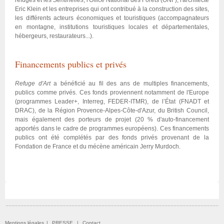
refuges et les
Sentinelles
, l'Office National des Forêts (ONF), l'architecte
Eric Klein et les entreprises qui ont contribué à la construction des sites,
les différents acteurs économiques et touristiques (accompagnateurs
en montagne, institutions touristiques locales et départementales,
hébergeurs, restaurateurs...).
Financements publics et privés
Refuge d'Art
a bénéficié au fil des ans de multiples financements,
publics comme privés. Ces fonds proviennent notamment de l'Europe
(programmes Leader+, Interreg, FEDER-ITMR), de l’État (FNADT et
DRAC), de la Région Provence-Alpes-Côte-d'Azur, du British Council,
mais également des porteurs de projet (20 % d'auto-financement
apportés dans le cadre de programmes européens). Ces financements
publics ont été complétés par des fonds privés provenant de la
Fondation de France et du mécène américain Jerry Murdoch.
Mentions légales
|
PRESSE
|
Contact